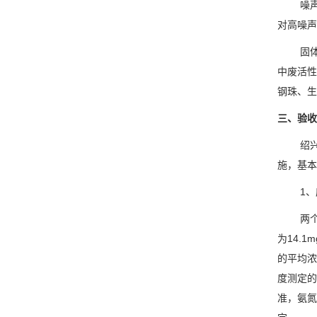
噪
对高噪声
固
中废活性
钢珠、生
三、验收
绍
施，基本
1
两
为14.1
的平均浓度
度测定的
准，氨氮