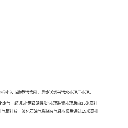
达标排入市政截污管网，最终送绍兴污水处理厂处理。
化废气一起通过“两级活性炭”处理装置处理后由15米高排
排气筒排放。液化石油气燃烧废气经收集后通过15米高排