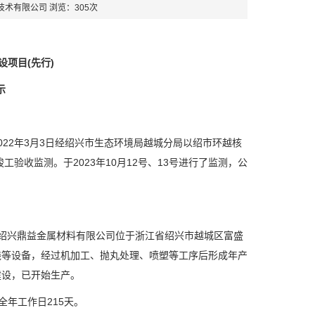
环保技术有限公司 浏览：305次
设项目(先行)
示
022年3月3日经
绍兴市生态环境局越城分局以绍市环越核
竣工验收监测。于
2023年10月12号、13号进行了监测，公
绍兴鼎益金属材料有限公司位于浙江省绍兴市越城区富盛
线等设备，经过机加工、抛丸处理、喷塑等工序后形成年产
建设，已开始生产。
，全年工作日
215天。