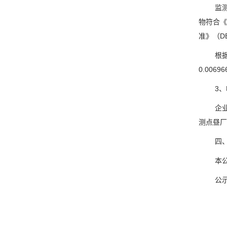
监
物符合《
准》（
D
根
0.006966
3
企
测点昼厂
四
本
公