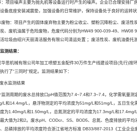
声：
项目噪声主要为抛丸机等设备运行时产生的噪声。企业已合理安排厂
设备底座安装减震垫，加强设备的日常维护，保持设备处于良好的运转状
体废物：
项目产生的固体废弃物主要为粉尘收尘、塑粉沉降粉尘、废活性
炭、废机油属于危险废物，危废代码分别为
HW49 900-039-49
、
HW08 9
活垃圾由绍兴天丽清洁服务有限公司清运处置 ；废活性炭、废机油委托
监测结果：
兴华思机械有限公司年加工喷塑五金配件
30万件生产线建设项目(先行)
按
执行了
“三同时”规定。监测结果如下：
、废水监测结果
个监测周期的废水总排放口
pH值范围为7.4~7.4和7.3~7.4，化学需氧
mg/L和14.4mg/L，悬浮物测定的平均浓度为51mg/L和51mg/L，五日生
为1.40mg/L和1.50mg/L，总氮测定的平均浓度为17.3mg/L和17.4mg
最大值为2和2。废水pH、CODcr、SS、BOD5、总氮、色度排放的平均浓
、总磷排放的平均浓度符合浙江省地方标准 DB33/887-2013《工业