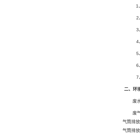
1
2
6
7
二、环
废
废
气筒排放
气筒排放