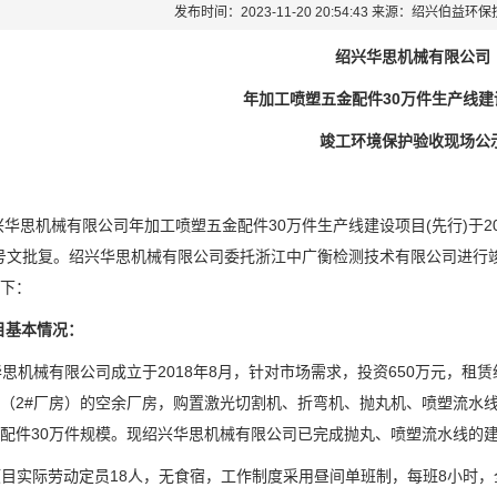
发布时间：2023-11-20 20:54:43 来源：绍兴伯益
绍兴华思机械有限公司
年加工喷塑五金配件
30万件生产线建
竣工环境保护验收现场
公
兴华思机械有限公司年加工喷塑五金配件
30万件生产线建设项目(先行)于
2
号
文批复
。绍兴华思机械有限公司委托浙江中广衡检测技术有限公司进行
下：
目基本情况：
华思机械有限公司成立于
2018
年
8
月，针对市场需求，投资
650
万元，租赁
（
2#
厂房）的空余厂房，购置激光切割机、折弯机、抛丸机、喷塑流水
配件
30
万件规模。现绍兴华思机械有限公司已完成抛丸、喷塑流水线的
项目实际劳动定员
18人，无食宿，工作制度采用昼间单班制，每班8小时