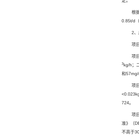
定。
根
0.85t/d
2
项
项
3
kg/h
；
和
57mg
项
<0.023k
724
。
项
准》（
D
不高于
3