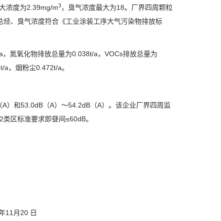
3
大浓度为
2.39mg/m
，臭气浓度最大为
18
。厂界四周颗粒
总烃、臭气浓度符合《工业涂装工序大气污染物排放标
a
，氮氧化物排放总量为
0.038t/a
，
VOCs
排放总量为
t/a
，烟粉尘
0.472t/a
。
（
A
）和
53.0dB
（
A
）～
54.2dB
（
A
）。该企业厂界四周监
2
类区标准要求即昼间
≤60dB
。
3年11月20 日