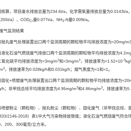
据核算，
项目废水排放总量为
234.6
t/a
，化学需氧量排放总量为
0.0143
t/a
（
255t/a
）、
COD
量
0.077t/a
、
NH
-N
量
0.009
t/a。
Cr
3
、废气监测结果
目抛丸废气处理装置出口两个监测周期的颗粒物
平均
排放浓度为
<20mg/m
目液化石油气燃烧废气排放口两个监测周期的颗粒物平均排放浓度为
4.2m
3
3
-3
二氧化硫平均排放浓度为
<3mg/m
和
<3mg/m
，排放速率为
<1.52×10
kg
3
/m
，排放速率为
0.028kg/h
和
0.031kg/h
；烟气黑度为
<1
和
<1
。
目固化
+
喷塑废气处理装置出口两个监测周期的颗粒物平均排放浓度为
<20
3
3
g/h
；非甲烷总烃平均排放浓度为
4.95mg/m
和
4.86mg/m
，排放速率为
5
目喷塑粉尘（颗粒物）、抛丸粉尘（颗粒物）、固化废气（非甲烷总烃、
B33/2146-2018
）表
1
中大气污染物排放限值；液化石油气燃烧废气符合
0
、
200
、
300
毫克
/
立方米。