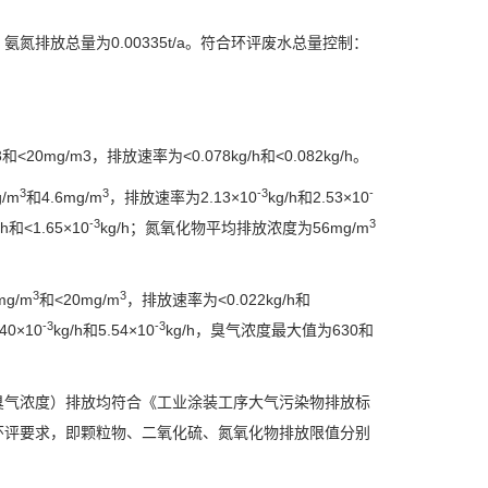
，氨氮排放总量为
0.00335
t/a。符合环评废水总量控制：
3
和
<20mg/m3
，排放速率为
<0.078kg/h
和
<0.082kg/h
。
3
3
-3
-
g/m
和
4.6mg/m
，排放速率为
2.1
3
×10
kg/h
和
2.53×10
-3
3
/h
和
<1.65×10
kg/h
；氮氧化物平均排放浓度为
56mg/m
3
3
mg/m
和
<20mg/m
，排放速率为
<0.022kg/h
和
-3
-3
.40×10
kg/h
和
5.54×10
kg/h
，臭气浓度最大值为
630
和
臭气浓度）排放均符合《工业涂装工序大气污染物排放标
环评要求，即颗粒物、二氧化硫、氮氧化物排放限值分别