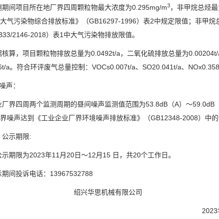
3
测期间项目所在地厂界四周颗粒物最大浓度为
0.295mg/m
，非甲烷总烃最
大气污染物综合排放标准》（
GB16297-1996
）表
2
中规定限值；非甲烷
B33/2146-2018
）表
1
中大气污染物排放限值。
据核算，
项目
颗粒物排放总量为
0.0492t/a
，二氧化硫排放总量为
0.00204t/
t/a
。符合环评废气总量控制：
VOCs0.007t/a
、
SO20.041t/a
、
NOx0.358
、噪声：
业厂界四周两个监测周期的昼间噪声监测值范围为
53.8dB
（
A
）～
59.0dB
界噪声达到《工业企业厂界环境噪声排放标准》（
GB12348-2008
）中的
、公示期限
:
公示期限为
2023年11月20日～12月15 日，共20个工作日。
示期间投诉电话：
13967532788
绍兴华思机械有限公司
202