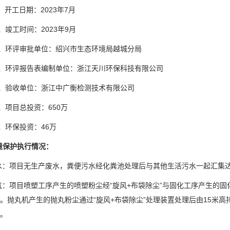
、
开工日期：
202
3
年
7
月
、竣工时间：202
3
年
9
月
3、环评审批单位：
绍兴市生态环境局越城分局
4、环评报告表编制单位：
浙江天川环保科技有限公司
5、验收单位：浙江中广衡检测技术有限公司
、项目总投资：650万
、环保投资：46万
境保护执行情况：
水：项目无生产废水，粪便污水经化粪池处理后与其他生活污水一起汇集
气：项目喷塑工序产生的喷塑粉尘经
“旋风+布袋除尘”与固化工序产生的固
。抛丸机产生的抛丸粉尘通过“旋风+布袋除尘”处理装置处理后由15米高
。