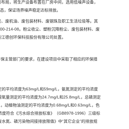
房布局，将生产设备布置在厂房中间，选用低噪声设备，
态，保证场界噪声稳定达标排放。
炭、废机油、废包装材料、废钢珠及职工生活垃圾等。其
00-214-08
。粉尘收尘、塑粉沉降粉尘、废包装材料、废
浙江德创环保科技股份有限公司处置。
环保主管部门的要求，在建设项目中采取了相应的环保措
量测定的平均浓度为63mg/L和59mg/L，氨氮测定的平均浓度
化需氧量测定的平均浓度为24.7mg/L和25.8mg/L，总磷测定
/L，动植物油测定的平均浓度为0.68mg/L和0.63mg/L，色
度符合《污水综合排放标准》（GB8978-1996）三级标
企业废水氮、磷污染物间接排放限值》中“其它企业”的排放规