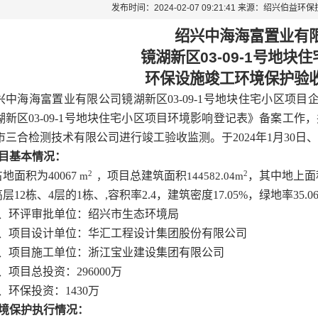
发布时间：2024-02-07 09:21:41 来源：绍兴伯益
绍兴中海海富置业有
镜湖新区
03-09-1
号地块住
环保设施竣工环境保护验
兴中海海富置业有限公司镜湖新区
03-09-1
号地块住宅小区项目
湖新区
03-09-1
号地块住宅小区项目环境影响登记表》备案工作，
市三合检测技术有限公司进行竣工验收监测。于
2024
年
1
月
30
日、
目基本情况：
2
2
占地面积为
40067
项目总建筑面积
，其中地上面
m
，
144582.04
m
高层
12
栋、
4
层的
1
栋、
,
容积率
2.4
，建筑密度
17.05%
，绿地率
35.0
、环评审批单位：绍兴市生态环境局
、项目设计单位：华汇工程设计集团股份有限公司
、项目施工单位：浙江宝业建设集团有限公司
、项目总投资：
296000
万
、环保投资：
1430
万
境保护执行情况：