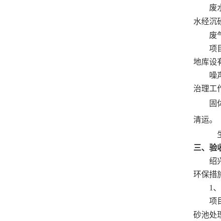
废
水经沉
废
项
地库设
噪
治理工
固
清运。
三、验
绍
环保措
1
、
项
砂池处