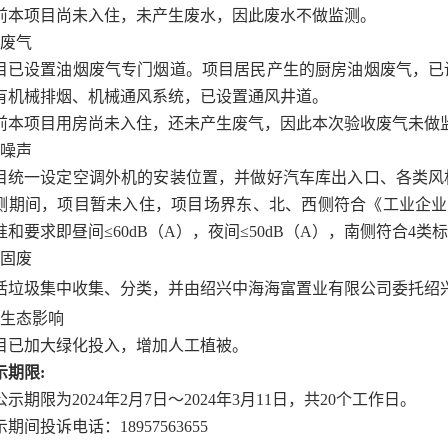
前本项目尚未入住，未产生废水，因此废水不做监测。
废气
目已设置油烟废气专门烟道。项目居民产生的厨房油烟废气，已
有机械排烟、机械通风系统，已设置通风井道。
前本项目用房尚未入住，还未产生废气，因此本次验收废气未做
噪声
目统一设定空调外机的安装位置，并做好汽车库出入口、各类风
测期间，项目暂未入住，项目场界东、北、西侧符合《工业企业
准和要求即昼间≤
60dB
（
A
），夜间≤
50dB
（
A
），南侧符合
4
类标
固废
活垃圾集中收集、分类，并由绍兴中海海富置业有限公司委托绍
生态影响
目已加大绿化投入，增加人工植被。
示期限
:
公示期限为
2024
年
2
月
7
日～
2024
年
3
月
11
日，共
20
个工作日。
示期间投诉电话：
18957563655