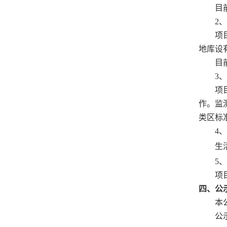
目
2
、
项
地库设
目
3
、
项
作。监
类区标
4
、
生
5
、
项
四、公
本
公