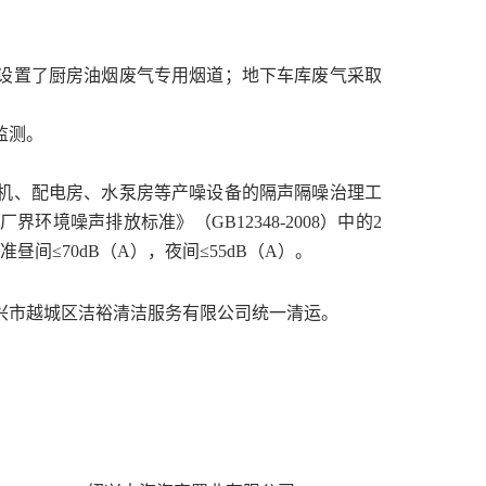
设置了厨房油烟废气专用烟道；地下车库废气采取
监测。
机、配电房、水泵房等产噪设备的隔声隔噪治理工
厂界环境噪声排放标准》（
GB12348-2008
）中的
2
准昼间≤
70dB
（
A
），夜间≤
55dB
（
A
）。
兴市越城区洁裕清洁服务有限公司统一清运。