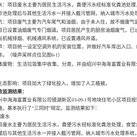
水：
项目废水主要为居民生活污水，粪便污水经标准化粪池处理
砂池处理后与其他生活污水一并接入截污管网，纳入城市污水处
气：
项目废气主要为汽车尾气和油烟，由于未入住，故不做废气
目已设置油烟废气专门烟道。项目居民产生的厨房油烟废气，已
有机械排烟、机械通风系统，已设置通风井道。
声：
项目统一设定空调外机的安装位置，并做好汽车库出入口、
作。（噪声采样点位见图
6-1
）
体废物：
生活垃圾集中收集、分类，并由
绍兴中海海富置业有限
生态影响：项目加大了绿化投入，增加了人工植被。
收监测结果：
兴中海海富置业有限公司镜湖新区
03-09-1
号地块住宅小区项目按
施，基本执行了“三同时”规定。监测结果如下：
废水
目废水主要为居民生活污水，粪便污水经标准化粪池处理，食堂
理后与其他生活污水一并接入截污管网，纳入城市污水处理系统