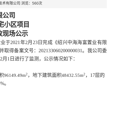
环保技术有限公司 浏览：560次
限公司
宅小区项目
收现场公示
企业于
2021
年
2
月
23
日完成《绍兴中海海富置业有限
并取得备案文号：
202133060200000031
。
我公司委
2
月
1
日进行了监测，公示情况如下：
2
2
积
，地下建筑面积
，
17
层的
96149.49
m
48432.55
m
6%
。