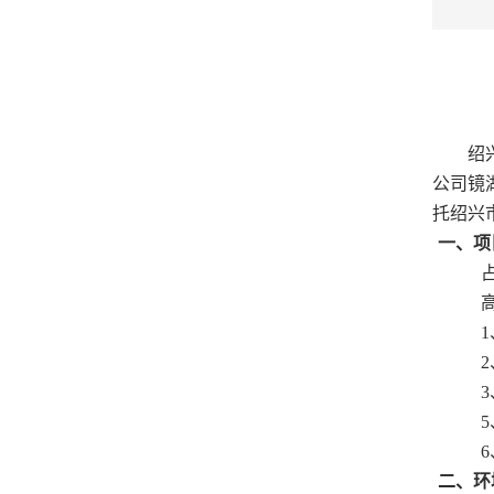
绍
公司镜
托绍兴
一、项
1
2
3
5
6
二、环